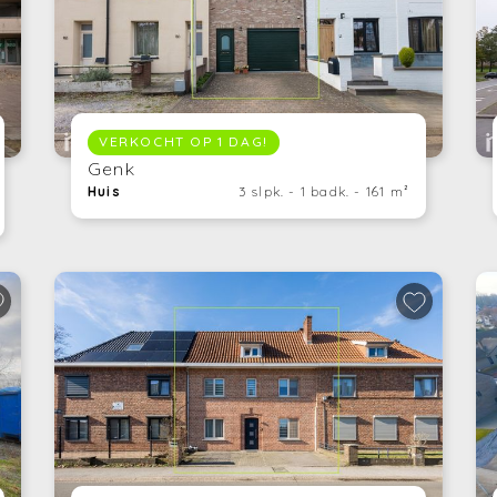
VERKOCHT OP 1 DAG!
Genk
Huis
3 slpk. - 1 badk. - 161 m²