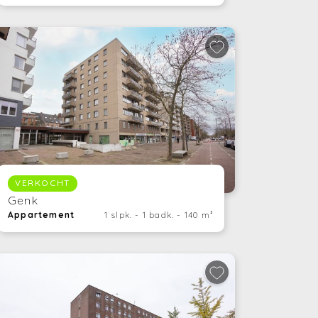
(Huren en verhuren)
(Financiering)
(Energie)
(Fiscaliteit)
(Bouwen en verbouwen)
(Investeren)
VERKOCHT
Genk
Appartement
1 slpk. - 1 badk. - 140 m²