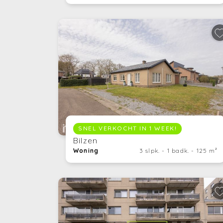
SNEL VERKOCHT IN 1 WEEK!
Bilzen
Woning
3 slpk. - 1 badk. - 125 m²