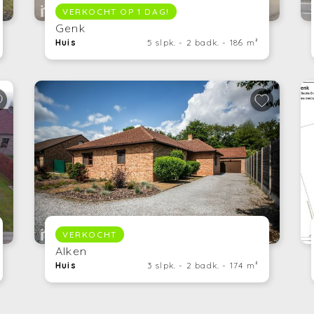
VERKOCHT OP 1 DAG!
Genk
Huis
5 slpk. - 2 badk. - 186 m²
VERKOCHT
Alken
Huis
3 slpk. - 2 badk. - 174 m²