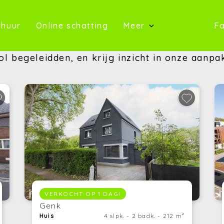
oop)
(Te huur)
(Online schatting)
 huur
Online schatting
Meer
Fa
(Onze 
l begeleidden, en krijg inzicht in onze aanpa
(Contact)
(Over ons)
(Referentie
(Nieuws)
(Reviews)
(Advies)
VERKOCHT OP 1 DAG!
Genk
Huis
4 slpk. - 2 badk. - 212 m²