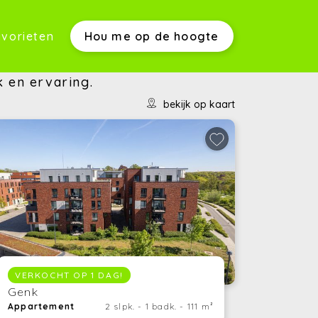
vorieten
Hou me op de hoogte
werkwijze)
k en ervaring.
bekijk op kaart
s)
VERKOCHT OP 1 DAG!
(Aankopen)
Genk
(Verkopen)
Appartement
2 slpk. - 1 badk. - 111 m²