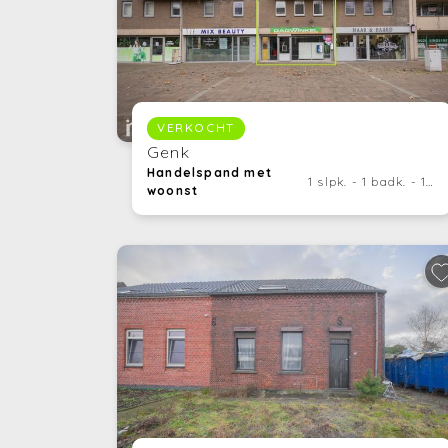
VERKOCHT
Genk
Handelspand met
1 slpk. - 1 badk. - 140 m²
woonst