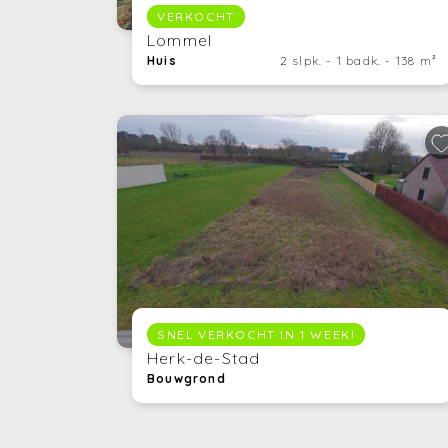
VERKOCHT
Lommel
Huis
2 slpk. - 1 badk. - 138 m²
SNEL VERKOCHT IN 1 WEEK!
Herk-de-Stad
Bouwgrond