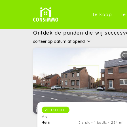
(Te k
Te koop
Te
Ontdek de panden die wij succesvo
sorteer op
datum
aflopend
VERKOCHT
As
Huis
3 slpk. - 1 badk. - 224 m²