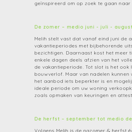
geïnspireerd om op zoek te gaan naar e
De zomer – medio juni - juli - augus
Melih stelt vast dat vanaf eind juni d
vakantieperiodes met bijbehorende ui
bezichtigen. Daarnaast kost het meer t
enkele dagen deels afzien van het volle
de vakantieperiode. Tot slot is het ook
bouwverlof. Maar van nadelen kunnen 
het aanbod iets beperkter is en mogeli
ideale periode om uw woning verkoopkl
zoals opmaken van keuringen en attest
De herfst – september tot medio 
Volgens Melih is de nazomer & herfst 