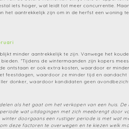
l iets hoger, wat leidt tot meer concurrentie. Maar 
 het aantrekkelijk zijn om in de herfst een woning t
ruari
blijkt minder aantrekkelijk te zijn. Vanwege het koud
e bieden. “Tijdens de wintermaanden zijn kopers mee
de ontstaan er ook extra kosten, waardoor er minde
met feestdagen, waardoor ze minder tijd en aandacht
ller donker, waardoor kandidaten geen avondbezichti
nadelen als het gaat om het verkopen van een huis. De
merperiode wat uitdagingen met zich meebrengt door 
l de winter doorgaans een rustiger periode is met wat
 om deze factoren te overwegen en te kiezen welk mom