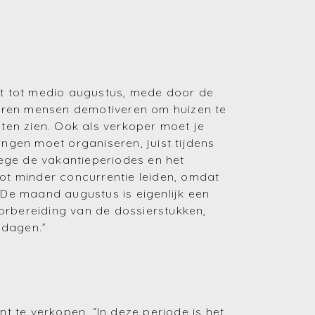
(Huren en verhuren)
(Financiering)
(Energie)
emt tot medio augustus, mede door de
turen mensen demotiveren om huizen te
(Fiscaliteit)
aten zien. Ook als verkoper moet je
ingen moet organiseren, juist tijdens
(Bouwen en verbouwen)
nwege de vakantieperiodes en het
(Investeren)
t minder concurrentie leiden, omdat
 De maand augustus is eigenlijk een
orbereiding van de dossierstukken,
 dagen.”
 te verkopen. “In deze periode is het