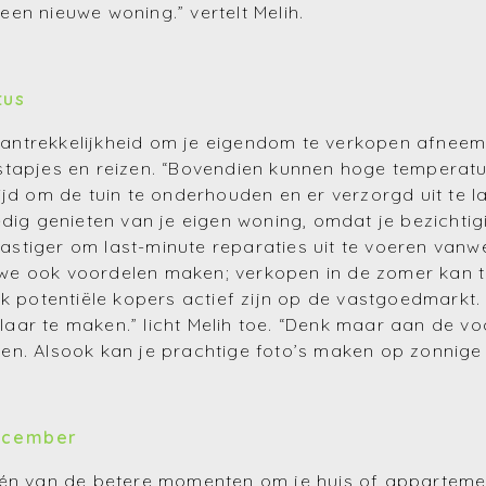
en nieuwe woning.” vertelt Melih.
tus
e aantrekkelijkheid om je eigendom te verkopen afne
tstapjes en reizen. “Bovendien kunnen hoge tempera
ijd om de tuin te onderhouden en er verzorgd uit te l
dig genieten van je eigen woning, omdat je bezichtig
 lastiger om last-minute reparaties uit te voeren va
we ook voordelen maken; verkopen in de zomer kan to
jk potentiële kopers actief zijn op de vastgoedmarkt.
aar te maken.” licht Melih toe. “Denk maar aan de vo
en. Alsook kan je prachtige foto’s maken op zonnige
december
één van de betere momenten om je huis of appartement