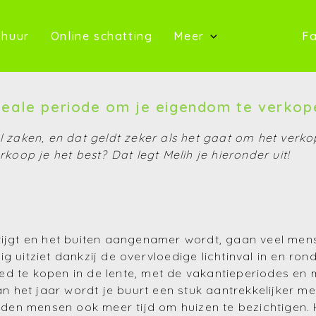
oop)
(Te huur)
(Online schatting)
 huur
Online schatting
Meer
Fa
(Onze 
(Contact)
deale periode om je eigendom te verkop
(Over ons)
el zaken, en dat geldt zeker als het gaat om het verk
rkoop je het best? Dat legt Melih je hieronder uit!
(Referentie
(Nieuws)
(Reviews)
tijgt en het buiten aangenamer wordt, gaan veel men
(Advies)
 uitziet dankzij de overvloedige lichtinval in en rond
d te kopen in de lente, met de vakantieperiodes en m
 van het jaar wordt je buurt een stuk aantrekkelijker
den mensen ook meer tijd om huizen te bezichtigen.