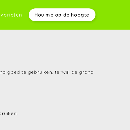
vorieten
Hou me op de hoogte
werkwijze)
s)
nd goed te gebruiken, terwijl de grond
bruiken.
(Aankopen)
(Verkopen)