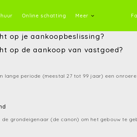
oop)
(Te huur)
(Online schatting)
 huur
Online schatting
Meer
Fa
(Onze 
ht op je aankoopbeslissing?
(Contact)
cht op de aankoop van vastgoed?
(Over ons)
(Referentie
 lange periode (meestal 27 tot 99 jaar) een onroere
(Nieuws)
(Reviews)
nd
(Advies)
an de grondeigenaar (de canon) om het gebouw te ge