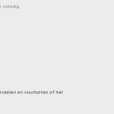
 volledig.
(Huren en verhuren)
(Financiering)
(Energie)
(Fiscaliteit)
(Bouwen en verbouwen)
(Investeren)
delen en inschatten of het