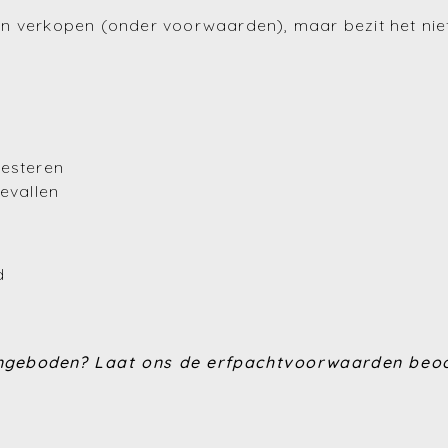
n verkopen (onder voorwaarden), maar bezit het niet
nvesteren
evallen
d
angeboden?
Laat ons de erfpachtvoorwaarden beoor