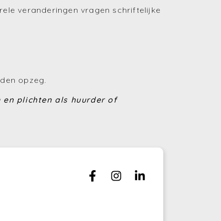
le veranderingen vragen schriftelijke
(Huren en verhuren)
(Financiering)
(Energie)
nden opzeg.
(Fiscaliteit)
 en plichten als huurder of
(Bouwen en verbouwen)
(Investeren)