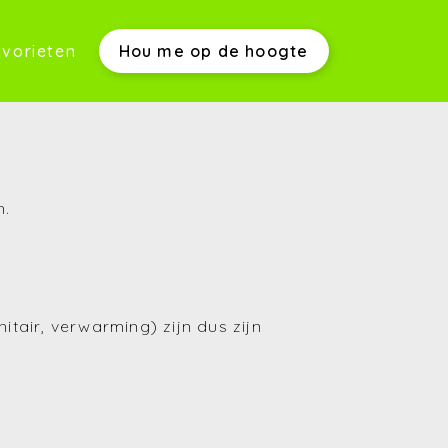
vorieten
Hou me op de hoogte
werkwijze)
n.
s)
itair, verwarming) zijn dus zijn
(Aankopen)
(Verkopen)