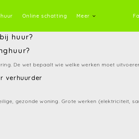
oop)
(Te huur)
(Online schatting)
 huur
Online schatting
Meer
Fa
(Onze 
bij huur?
(Contact)
inghuur?
(Over ons)
arring. De wet bepaalt wie welke werken moet uitvoere
(Referentie
or verhuurder
(Nieuws)
(Reviews)
ige, gezonde woning. Grote werken (elektriciteit, san
(Advies)