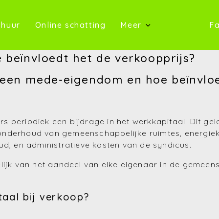
oop)
(Te huur)
(Online schatting)
 huur
Online schatting
Meer
Fa
(Onze 
 beïnvloedt het de verkoopprijs?
(Contact)
n een mede-eigendom en hoe beïnvloe
(Over ons)
(Referentie
 periodiek een bijdrage in het werkkapitaal. Dit ge
nderhoud van gemeenschappelijke ruimtes, energiekos
(Nieuws)
ud, en administratieve kosten van de syndicus.
(Reviews)
lijk van het aandeel van elke eigenaar in de gemeens
(Advies)
taal bij verkoop?