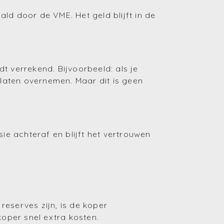
ld door de VME. Het geld blijft in de
(Huren en verhuren)
(Financiering)
(Energie)
t verrekend. Bijvoorbeeld: als je
 laten overnemen. Maar dit is geen
(Fiscaliteit)
(Bouwen en verbouwen)
(Investeren)
ie achteraf en blijft het vertrouwen
eserves zijn, is de koper
koper snel extra kosten.