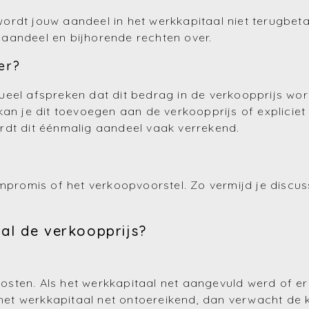
rdt jouw aandeel in het werkkapitaal niet terugbetaa
aandeel en bijhorende rechten over.
er?
eel afspreken dat dit bedrag in de verkoopprijs word
kan je dit toevoegen aan de verkoopprijs of expliciet
wordt dit éénmalig aandeel vaak verrekend.
mpromis of het verkoopvoorstel. Zo vermijd je discuss
al de verkoopprijs?
ten. Als het werkkapitaal net aangevuld werd of er r
s het werkkapitaal net ontoereikend, dan verwacht de 