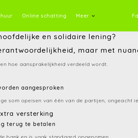
oop)
(Te huur)
(Online schatting)
 huur
Online schatting
Meer
Fa
(Onze 
hoofdelijke en solidaire lening?
(Contact)
erantwoordelijkheid, maar met nuan
(Over ons)
en hoe aansprakelijkheid verdeeld wordt.
(Referentie
(Nieuws)
 worden aangesproken
(Reviews)
ige som opeisen van één van de partijen, ongeacht i
(Advies)
extra versterking
ig terug te betalen
n de bank en is vaak standaard opgenomen.