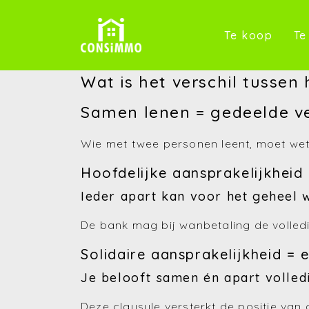
(Te k
Te koop
Te
Wat is het verschil tussen 
Samen lenen = gedeelde v
Wie met twee personen leent, moet wet
Hoofdelijke aansprakelijkheid
Ieder apart kan voor het geheel
De bank mag bij wanbetaling de volled
Solidaire aansprakelijkheid = 
Je belooft samen én apart volled
Deze clausule versterkt de positie va