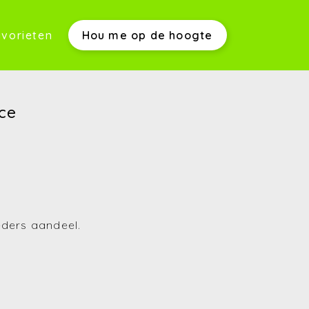
vorieten
Hou me op de hoogte
werkwijze)
ce
s)
eders aandeel.
(Aankopen)
(Verkopen)