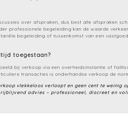
scussies over afspraken, dus best alle afspraken schr
er professionele begeleiding kan de waarde verkee
ariële begeleiding of tussenkomst van een vastgoed
tijd toegestaan?
beeld bij verkoop via een overheidsinstantie of fail
articuliere transacties is onderhandse verkoop de nor
verkoop vlekkeloos verloopt en geen cent te weinig 
ijblijvend advies – professioneel, discreet en vo