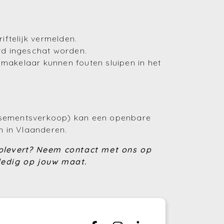
(Huren en verhuren)
(Financiering)
iftelijk vermelden.
rd ingeschat worden.
(Energie)
makelaar kunnen fouten sluipen in het
(Fiscaliteit)
(Bouwen en verbouwen)
lissementsverkoop) kan een openbare
(Investeren)
m in Vlaanderen.
oplevert?
Neem contact met ons op
lledig op jouw maat.