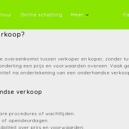
oop)
(Te huur)
(Online schatting)
 huur
Online schatting
Meer
Fa
(Onze 
erkoop?
(Contact)
(Over ons)
te overeenkomst tussen verkoper en koper, zonder 
nderling een prijs en voorwaarden overeen. Vaak ge
(Referentie
definitief na ondertekening van een onderhandse ver
(Nieuws)
andse verkoop
(Reviews)
(Advies)
re procedures of wachttijden.
n of opendeurdagen.
ibiliteit over prijs en voorwaarden.