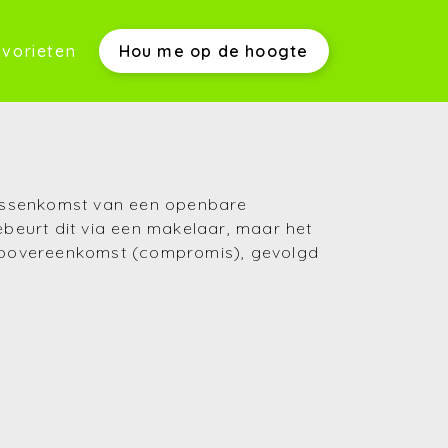
vorieten
Hou me op de hoogte
werkwijze)
tussenkomst van een openbare
beurt dit via een makelaar, maar het
s)
koopovereenkomst (compromis), gevolgd
(Aankopen)
(Verkopen)