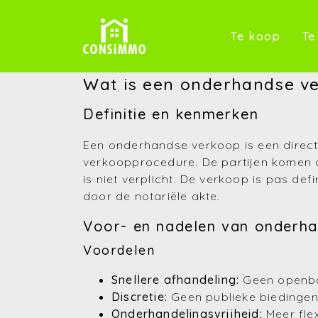
(Te k
Te koop
Te
Wat is een onderhandse v
Definitie en kenmerken
Een onderhandse verkoop is een direc
verkoopprocedure. De partijen komen o
is niet verplicht. De verkoop is pas 
door de notariële akte.
Voor- en nadelen van onderh
Voordelen
Snellere afhandeling:
Geen openba
Discretie:
Geen publieke biedinge
Onderhandelingsvrijheid:
Meer flex