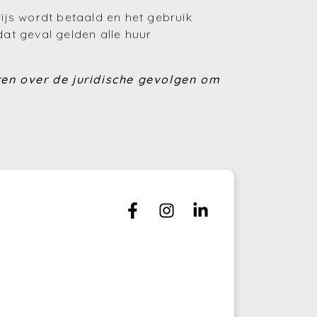
rijs wordt betaald en het gebruik
(Huren en verhuren)
dat geval gelden alle huur
(Financiering)
ren over de juridische gevolgen om
(Energie)
(Fiscaliteit)
(Bouwen en verbouwen)
(Investeren)