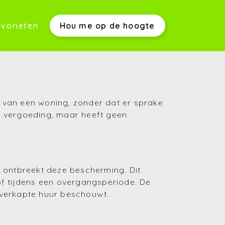
vorieten
Hou me op de hoogte
werkwijze)
n van een woning, zonder dat er sprake
se vergoeding, maar heeft geen
s)
ng ontbreekt deze bescherming. Dit
 of tijdens een overgangsperiode. De
n verkapte huur beschouwt.
(Aankopen)
(Verkopen)