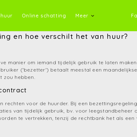
oop)
(Te huur)
(Online schatting)
 huur
Online schatting
Meer
Fa
(Onze 
ing en hoe verschilt het van huur?
(Contact)
(Over ons)
ieve manier om iemand tijdelijk gebruik te laten make
gebruiker ('bezetter') betaalt meestal een maandelijk
(Referentie
t zou hebben.
(Nieuws)
contract
(Reviews)
 en rechten voor de huurder. Bij een bezettingsregeli
aties van tijdelijk gebruik, bv. voor leegstandbeheer
(Advies)
 worden te vertrekken, tenzij de rechtbank het als ee