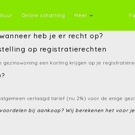
oop)
(Te huur)
(Online schatting)
 huur
Online schatting
Meer
Fa
(Onze 
wanneer heb je er recht op?
(Contact)
telling op registratierechten
(Over ons)
 gezinswoning een korting krijgen op je registratier
(Referentie
u?
(Nieuws)
(Reviews)
algemeen verlaagd tarief (nu 2%) voor de enige gez
(Advies)
 voordelen bij aankoop? Wij berekenen het voor je