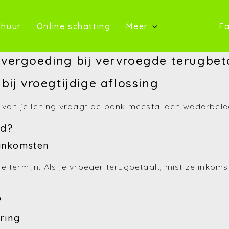
oop)
(Te huur)
(Online schatting)
 huur
Online schatting
Meer
Fa
(Onze 
vergoeding bij vervroegde terugbet
(Contact)
bij vroegtijdige aflossing
(Over ons)
en van je lening vraagt de bank meestal een wederbel
(Referentie
nd?
(Nieuws)
inkomsten
(Reviews)
e termijn. Als je vroeger terugbetaalt, mist ze inko
(Advies)
?
ring