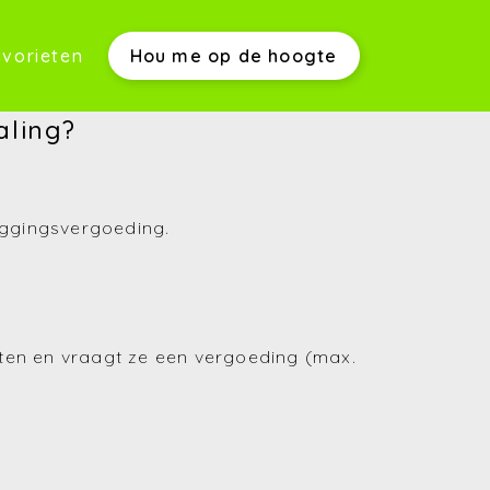
vorieten
Hou me op de hoogte
werkwijze)
aling?
eggingsvergoeding.
s)
msten en vraagt ze een vergoeding (max.
(Aankopen)
(Verkopen)