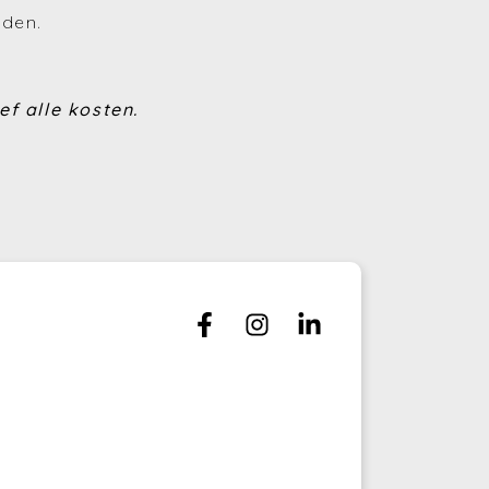
uden.
(Huren en verhuren)
(Financiering)
ef alle kosten.
(Energie)
(Fiscaliteit)
(Bouwen en verbouwen)
(Investeren)