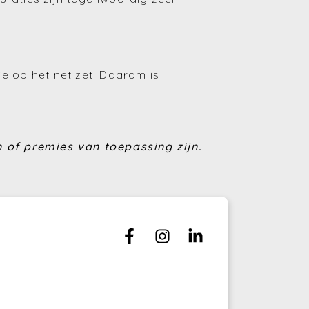
(Huren en verhuren)
(Financiering)
je op het net zet. Daarom is
(Energie)
(Fiscaliteit)
(Bouwen en verbouwen)
 of premies van toepassing zijn.
(Investeren)