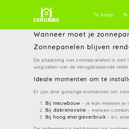
(Te k
Te koop
Te
Wanneer moet je zonnepan
Zonnepanelen blijven renda
De plaatsing van zonnepanelen is niet 
wegvallen van de terugdraaiende teller
Ideale momenten om te install
Er zijn drie gunstige momenten om zon
Bij nieuwbouw
– je kan meteen je d
Bij dakrenovatie
– meteen combin
Bij hoog energieverbruik
– bv. ele
De opbrengst is het hoogst op zuidger