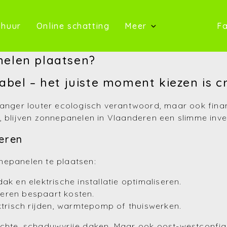
oop)
(Te huur)
(Online schatting)
 huur
Online schatting
Meer
Fa
(Onze 
elen plaatsen?
(Contact)
bel – het juiste moment kiezen is c
(Over ons)
langer louter ecologisch verantwoord, maar ook fina
(Referentie
, blijven zonnepanelen in Vlaanderen een slimme inve
eren
(Nieuws)
nepanelen te plaatsen:
(Reviews)
ak en elektrische installatie optimaliseren.
(Advies)
eren bespaart kosten.
ktrisch rijden, warmtepomp of thuiswerken.
ichte, schaduwvrije daken. Maar ook oost-westconfig