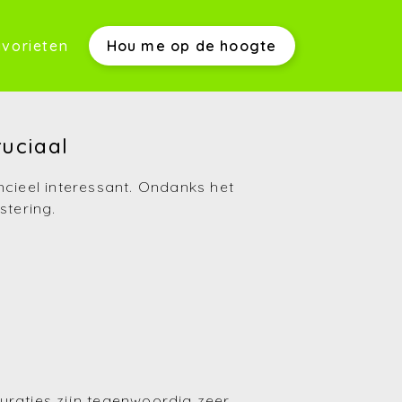
vorieten
Hou me op de hoogte
werkwijze)
ruciaal
ncieel interessant. Ondanks het
s)
stering.
(Aankopen)
(Verkopen)
uraties zijn tegenwoordig zeer