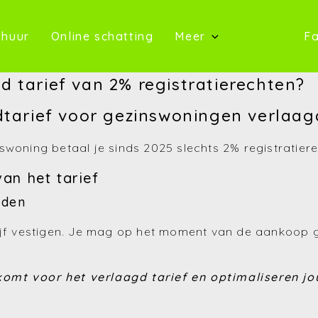
oop)
(Te huur)
(Online schatting)
 huur
Online schatting
Meer
Fa
(Onze 
 tarief van 2% registratierechten?
(Contact)
rdtarief voor gezinswoningen verlaag
(Over ons)
swoning betaal je sinds 2025 slechts 2% registratier
(Referentie
an het tarief
(Nieuws)
rden
(Reviews)
lijf vestigen. Je mag op het moment van de aankoop 
(Advies)
g komt voor het verlaagd tarief en optimaliseren 