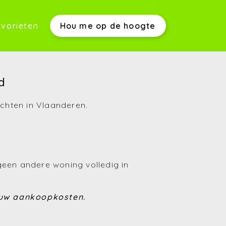
vorieten
Hou me op de hoogte
werkwijze)
d
echten in Vlaanderen.
s)
geen andere woning volledig in
jouw aankoopkosten.
(Aankopen)
(Verkopen)