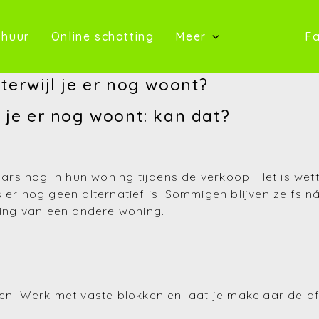
oop)
(Te huur)
(Online schatting)
 huur
Online schatting
Meer
Fa
(Onze 
terwijl je er nog woont?
(Contact)
 je er nog woont: kan dat?
(Over ons)
(Referentie
s nog in hun woning tijdens de verkoop. Het is wette
 er nog geen alternatief is. Sommigen blijven zelfs ná
(Nieuws)
hting van een andere woning.
(Reviews)
(Advies)
ken. Werk met vaste blokken en laat je makelaar de 