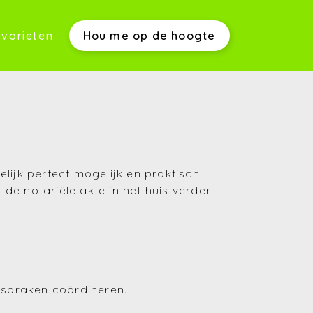
vorieten
Hou me op de hoogte
werkwijze)
s)
lijk perfect mogelijk en praktisch
 de notariële akte in het huis verder
(Aankopen)
afspraken coördineren.
(Verkopen)