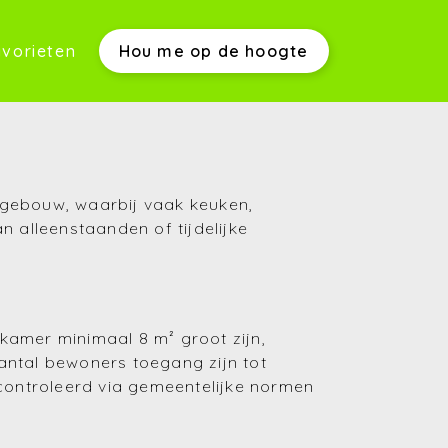
vorieten
Hou me op de hoogte
werkwijze)
 gebouw, waarbij vaak keuken,
 alleenstaanden of tijdelijke
s)
kamer minimaal 8 m² groot zijn,
antal bewoners toegang zijn tot
econtroleerd via gemeentelijke normen
(Aankopen)
(Verkopen)