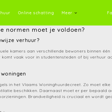
oop)
(Te huur)
(Online schatting)
 huur
Online schatting
Meer
Fa
(Onze 
ke normen moet je voldoen?
(Contact)
wijze verhuur?
(Over ons)
duele kamers aan verschillende bewoners binnen één
 komt vaak voor in studentensteden of bij verhuur aan
(Referentie
(Nieuws)
rwoningen
(Reviews)
gels in het Vlaams Woninghuurdecreet. Zo moet elke 
tilatie beschikken. Daarnaast moet er per bepaald a
(Advies)
orzieningen. Brandveiligheid is cruciaal en wordt g