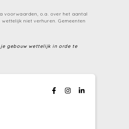
(Huren en verhuren)
ra voorwaarden, o.a. over het aantal
wettelijk niet verhuren. Gemeenten
(Financiering)
(Energie)
je gebouw wettelijk in orde te
(Fiscaliteit)
(Bouwen en verbouwen)
(Investeren)