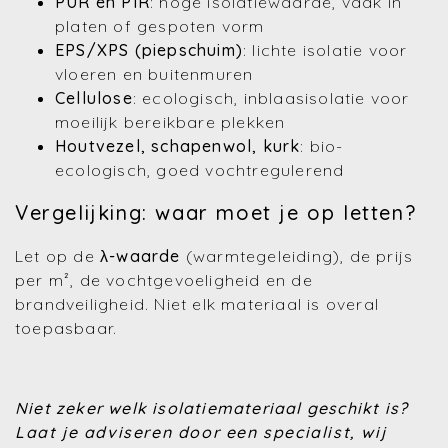
PUR en PIR
: hoge isolatiewaarde, vaak in
platen of gespoten vorm
EPS/XPS (piepschuim)
: lichte isolatie voor
vloeren en buitenmuren
Cellulose
: ecologisch, inblaasisolatie voor
moeilijk bereikbare plekken
Houtvezel, schapenwol, kurk
: bio-
ecologisch, goed vochtregulerend
Vergelijking: waar moet je op letten?
Let op de
λ-waarde
(warmtegeleiding), de prijs
per m², de vochtgevoeligheid en de
brandveiligheid. Niet elk materiaal is overal
toepasbaar.
Niet zeker welk isolatiemateriaal geschikt is?
Laat je adviseren door een specialist, wij