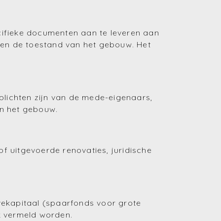
(Huren en verhuren)
cifieke documenten aan te leveren aan
(Financiering)
 en de toestand van het gebouw. Het
(Energie)
(Fiscaliteit)
lichten zijn van de mede-eigenaars,
(Bouwen en verbouwen)
an het gebouw.
(Investeren)
f uitgevoerde renovaties, juridische
vekapitaal (spaarfonds voor grote
k vermeld worden.