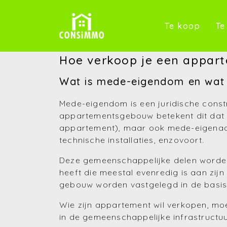
(Te k
Te koop
Te
Hoe verkoop je een appa
Wat is mede-eigendom en wat h
Mede-eigendom is een juridische const
appartementsgebouw betekent dit dat ie
appartement), maar ook mede-eigenaar i
technische installaties, enzovoort.
Deze gemeenschappelijke delen worden
heeft die meestal evenredig is aan zij
gebouw worden vastgelegd in de basis
Wie zijn appartement wil verkopen, moet
in de gemeenschappelijke infrastructuu