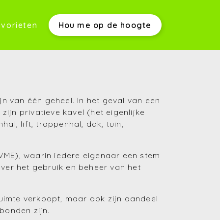
vorieten
Hou me op de hoogte
werkwijze)
n van één geheel. In het geval van een
jn privatieve kavel (het eigenlijke
s)
, lift, trappenhal, dak, tuin,
ME), waarin iedere eigenaar een stem
over het gebruik en beheer van het
(Aankopen)
nruimte verkoopt, maar ook zijn aandeel
bonden zijn.
(Verkopen)