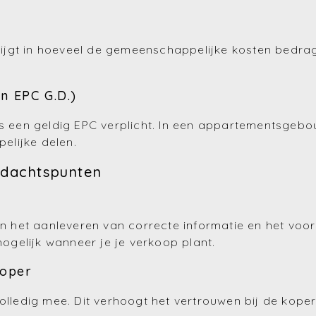
 krijgt in hoeveel de gemeenschappelijke kosten bed
en EPC G.D.)
s een geldig EPC verplicht. In een appartementsgebouw
elijke delen.
ndachtspunten
 in het aanleveren van correcte informatie en het voo
gelijk wanneer je je verkoop plant.
koper
volledig mee. Dit verhoogt het vertrouwen bij de kope