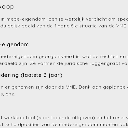
rkoop
n mede-eigendom, ben je wettelijk verplicht om spe
uidelijk beeld van de financiële situatie van de VME
e-eigendom
ede-eigendom georganiseerd is, wat de rechten en p
rdeeld zijn. Ze vormen de juridische ruggengraat v
ering (laatste 3 jaar)
en er genomen zijn door de VME. Denk aan geplande o
s, enz.
t werkkapitaal (voor lopende uitgaven) en het reser
en of schuldposities van de mede-eigendom moeten oo