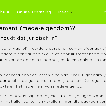
oop)
(Te huur)
(Online schatting)
 huur
Online schatting
Meer
Fa
(Onze 
rtement (mede-eigendom)?
(Contact)
oudt dat juridisch in?
(Over ons)
ructie waarbij meerdere personen samen eigenaar zij
dere eigenaar een exclusief gebruiksrecht heeft op zi
(Referentie
s van de gemeenschappelijke delen zoals de inkomhal
(Nieuws)
 beheerd door de Vereniging van Mede-Eigenaars (V
(Reviews)
n aandeel in de gemeenschappelijke delen. De regels 
(Advies)
akte en het reglement van mede-eigendom.
 zich bewust zijn dat hij niet alleen zijn eigen woo
r, met alle rechten en verplichtingen die daaraan ver