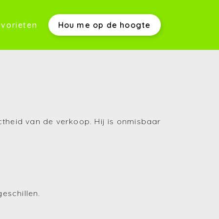
vorieten
Hou me op de hoogte
werkwijze)
s)
ctheid van de verkoop. Hij is onmisbaar
(Aankopen)
eschillen.
(Verkopen)