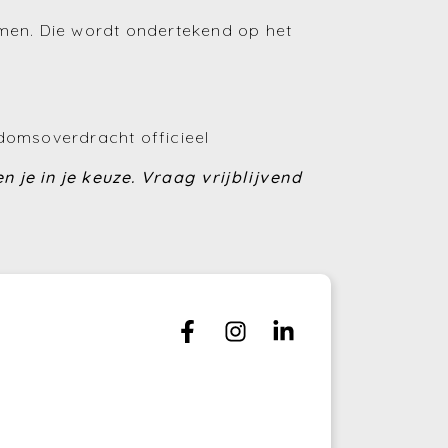
omen. Die wordt ondertekend op het
(Huren en verhuren)
(Financiering)
(Energie)
domsoverdracht officieel
(Fiscaliteit)
 je in je keuze.
Vraag vrijblijvend
(Bouwen en verbouwen)
(Investeren)