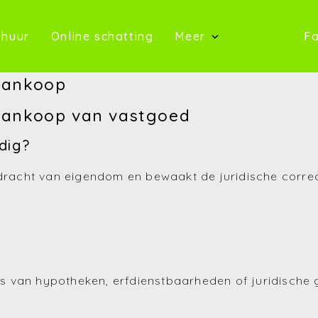
oop)
(Te huur)
(Online schatting)
 huur
Online schatting
Meer
Fa
(Onze 
 aankoop
(Contact)
j aankoop van vastgoed
(Over ons)
dig?
(Referentie
rdracht van eigendom en bewaakt de juridische corre
(Nieuws)
(Reviews)
(Advies)
 is van hypotheken, erfdienstbaarheden of juridische g