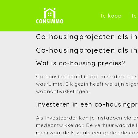
(Te k
Te koop
Te
Co-housingprojecten als i
Co-housingprojecten als in
Wat is co-housing precies?
Co-housing houdt in dat meerdere huish
wasruimte. Elk gezin heeft wel zijn eig
woonontwikkelingen.
Investeren in een co-housingp
Als investeerder kan je instappen via
medeontwikkelaar. De verhuurwaarde l
meerwaarde is zoals een gedeelde cow