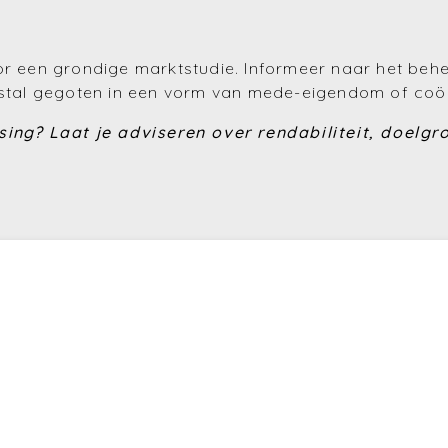
oor een grondige marktstudie. Informeer naar het beh
eestal gegoten in een vorm van mede-eigendom of coö
using?
Laat je adviseren over rendabiliteit, doelgro