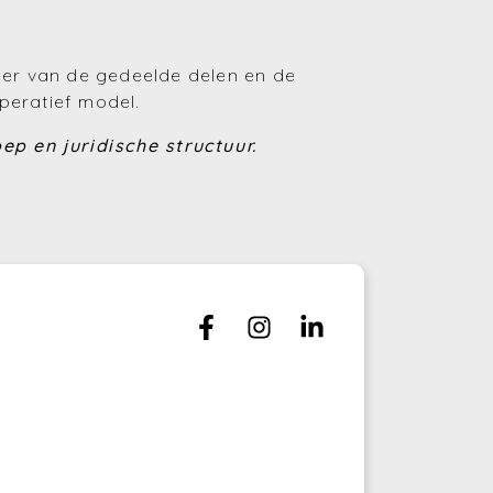
(Huren en verhuren)
eer van de gedeelde delen en de
(Financiering)
peratief model.
(Energie)
ep en juridische structuur.
(Fiscaliteit)
(Bouwen en verbouwen)
(Investeren)