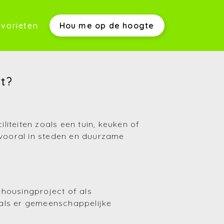
vorieten
Hou me op de hoogte
werkwijze)
nt?
s)
iteiten zoals een tuin, keuken of
, vooral in steden en duurzame
housingproject of als
(Aankopen)
als er gemeenschappelijke
(Verkopen)