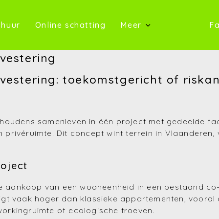
oop)
(Te huur)
(Online schatting)
 huur
Online schatting
Meer
Fa
(Onze 
nvestering
(Contact)
vestering: toekomstgericht of riska
(Over ons)
(Referentie
oudens samenleven in één project met gedeelde facil
en privéruimte. Dit concept wint terrein in Vlaanderen
(Nieuws)
(Reviews)
roject
(Advies)
 de aankoop van een wooneenheid in een bestaand co-
igt vaak hoger dan klassieke appartementen, vooral 
orkingruimte of ecologische troeven.