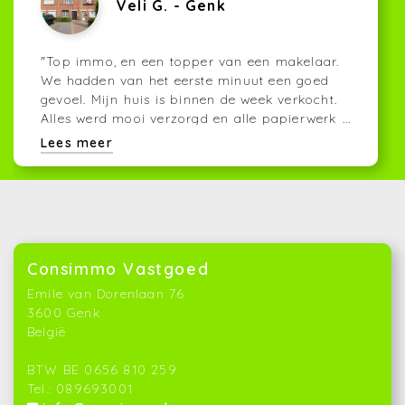
Veli G. - Genk
"Top immo, en een topper van een makelaar.
We hadden van het eerste minuut een goed
gevoel. Mijn huis is binnen de week verkocht.
Alles werd mooi verzorgd en alle papierwerk
...
werd tot in de details geregeld. Melih die dag
Lees meer
en nacht bereikbaar was. Ook het
appartement van mijn vrouw is snel verkocht.
Ook hier werd alles goed geregeld. Een topper
als makelaar. Maar voor mij is Melih een top
mens! Doe zo voort vriend, goed bezig. - Veli
Gemici
"
Consimmo Vastgoed
Emile van Dorenlaan 76
3600 Genk
België
BTW BE 0656 810 259
Tel.: 089693001