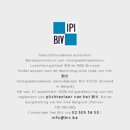
Toezichthoudende autoriteit:
Beroepsinstituut van Vastgoedmakelaars,
Luxemburgstraat 16B te 1000 Brussel
Onderworpen aan de deontologische code van het
BIV
Vastgoedmakelaar-bemiddelaar BIV 511231 (Erkend
in België)
KB van 27 september 2006 tot goedkeuring van het
reglement van
plichtenleer van het BIV.
BA en
borgstelling via NV AXA Belgium (Polisnr.
730.390.160)
Contacteer het BIV via
02 505 38 50
|
info@biv.be