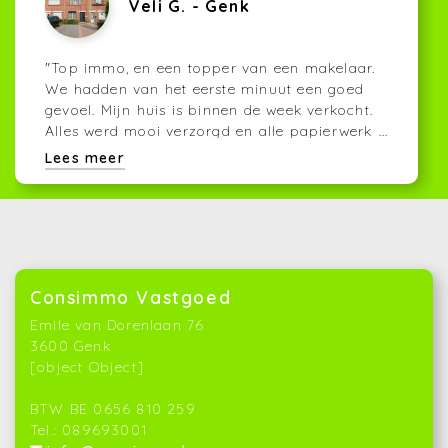
Veli G. - Genk
"Top immo, en een topper van een makelaar.
We hadden van het eerste minuut een goed
gevoel. Mijn huis is binnen de week verkocht.
Alles werd mooi verzorgd en alle papierwerk
...
werd tot in de details geregeld. Melih die dag
Lees meer
en nacht bereikbaar was. Ook het
appartement van mijn vrouw is snel verkocht.
Ook hier werd alles goed geregeld. Een topper
als makelaar. Maar voor mij is Melih een top
mens! Doe zo voort vriend, goed bezig. - Veli
Gemici
"
Consimmo Vastgoed
Emile van Dorenlaan 76
3600 Genk
[object Object]
BTW BE 0656 810 259
Tel.: 089693001