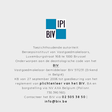
Toezichthoudende autoriteit:
Beroepsinstituut van Vastgoedmakelaars,
Luxemburgstraat 16B te 1000 Brussel
Onderworpen aan de deontologische code van het
BIV
Vastgoedmakelaar-bemiddelaar BIV 511231 (Erkend
in België)
KB van 27 september 2006 tot goedkeuring van het
reglement van
plichtenleer van het BIV.
BA en
borgstelling via NV AXA Belgium (Polisnr.
730.390.160)
Contacteer het BIV via
02 505 38 50
|
info@biv.be